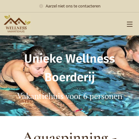
Aarzel niet ons te contacteren
Unieke Wellness
Boerderij
Vakantiehuis voor 6 personen
Aquaspinning -