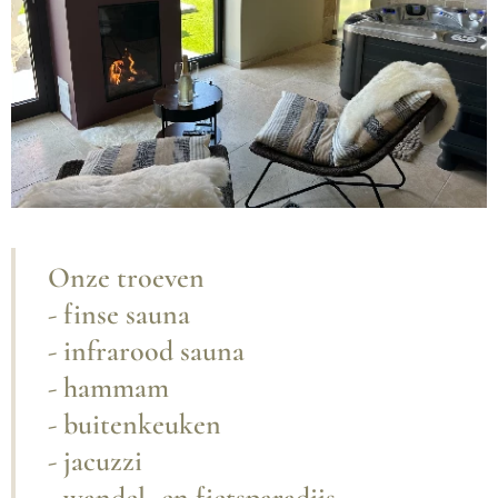
Onze troeven
- finse sauna
- infrarood sauna
- hammam
- buitenkeuken
- jacuzzi
- wandel- en fietsparadijs